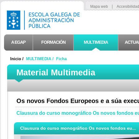
|
Mapa web
Accesibilida
A EGAP
FORMACIÓN
MULTIMEDIA
ACTUA
Inicio /
MULTIMEDIA /
Ficha
Material Multimedia
Os novos Fondos Europeos e a súa exec
Clausura do curso monográfico Os novos fondos e
Clausura do curso monográfico Os novos fondos eu...