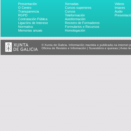
Presentación
Xornadas
Videos
O Centro
Cursos superiores
Imaxes
Transparencia
Cursos
Audio
RGPD
Teleformación
Presentaci
Contratación Pública
Autoformación
Ligazóns de Interese
Rexistro de Formadores
Normativa
Formularios e Recursos
Memorias anuais
Homologación
© Xunta de Galicia. Información mantida e publicada na internet p
Oficina de Rexistro e Información
|
Suxestións e queixas
|
Aviso le