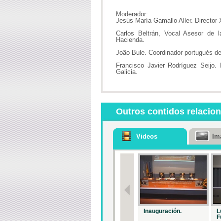
Moderador:
Jesús María Gamallo Aller. Director 
Carlos Beltrán, Vocal Asesor de 
Hacienda.
João Bule. Coordinador portugués de
Francisco Javier Rodríguez Seijo.
Galicia.
Outros contidos relacio
Videos
Im
Inauguración.
L
F