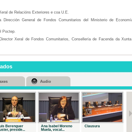
Xeral de Relacións Exteriores e coa U.E.
la Dirección General de Fondos Comunitarios del Ministerio de Economí
l Poctep.
 Director Xeral de Fondos Comunitarios, Consellería de Facenda da Xunta
nados
axes
Audio
uis Berenguer
Ana Isabel Moreno
Clausura
In
uster, preside...
Muela, vocal...