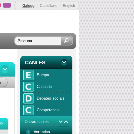
|
|
Galego
Castellano
English
CANLES
Europa
r
Calidade
Debates sociais
Competencia
Outras canles
Economía
09
Ver todas
Función publica