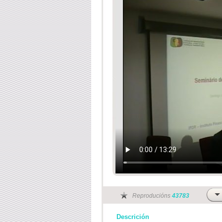
Reproducións
43783
Descrición