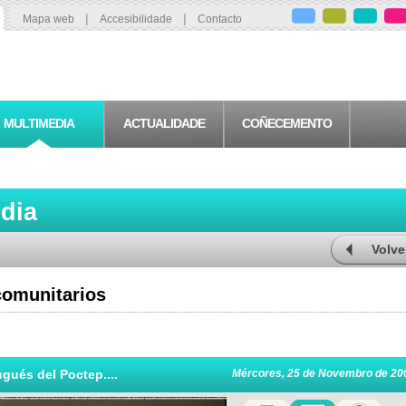
|
|
Mapa web
Accesibilidade
Contacto
MULTIMEDIA
ACTUALIDADE
COÑECEMENTO
edia
Volve
comunitarios
gués del Poctep....
Mércores, 25 de Novembro de 20