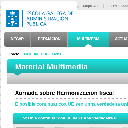
|
Mapa web
Accesibilida
A EGAP
FORMACIÓN
MULTIMEDIA
ACTUA
Inicio /
MULTIMEDIA /
Ficha
Material Multimedia
Xornada sobre Harmonización fiscal
É posible continuar coa UE sen unha verdadeira uni
É posible continuar coa UE sen unha verdadeira u...