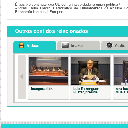
É posible continuar coa UE sen unha verdadeira unión política?
Andrés Faíña Medín. Catedrático de Fundamentos da Análise E
Economía Industrial Europea.
Outros contidos relacionados
Videos
Imaxes
Audio
Inauguración.
Luis Berenguer
Ana Is
Fuster, preside...
Muela, v