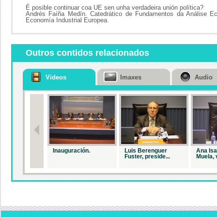
É posible continuar coa UE sen unha verdadeira unión política?
Andrés Faíña Medín. Catedrático de Fundamentos da Análise E
Economía Industrial Europea.
Outros contidos relacionados
Videos
Imaxes
Audio
Inauguración.
Luis Berenguer
Ana Is
Fuster, preside...
Muela, v