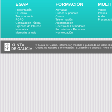
EGAP
FORMACIÓN
MULTI
Presentación
Xornadas
Videos
O Centro
Cursos superiores
Imaxes
Transparencia
Cursos
Audio
RGPD
Teleformación
Presentaci
Contratación Pública
Autoformación
Ligazóns de Interese
Rexistro de Formadores
Normativa
Formularios e Recursos
Memorias anuais
Homologación
© Xunta de Galicia. Información mantida e publicada na internet p
Oficina de Rexistro e Información
|
Suxestións e queixas
|
Aviso le