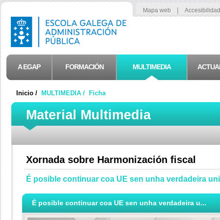
|
Mapa web
Accesibilida
A EGAP
FORMACIÓN
MULTIMEDIA
ACTUA
Inicio /
MULTIMEDIA /
Ficha
Material Multimedia
Xornada sobre Harmonización fiscal
É posible continuar coa UE sen unha verdadeira uni
É posible continuar coa UE sen unha verdadeira u...