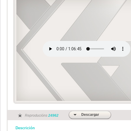
Descargar
Reproducións
24962
Descrición