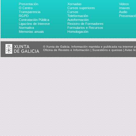
coa UE s...
Monetari...
Unión Eu
Presentación
Xornadas
Videos
O Centro
Cursos superiores
Imaxes
Transparencia
Cursos
Audio
RGPD
Teleformación
Presentaci
Contratación Pública
Autoformación
Ligazóns de Interese
Rexistro de Formadores
Normativa
Formularios e Recursos
Memorias anuais
Homologación
© Xunta de Galicia. Información mantida e publicada na internet p
Oficina de Rexistro e Información
|
Suxestións e queixas
|
Aviso le