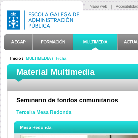
|
Mapa web
Accesibilida
A EGAP
FORMACIÓN
MULTIMEDIA
ACTUA
Inicio /
MULTIMEDIA /
Ficha
Material Multimedia
Seminario de fondos comunitarios
Terceira Mesa Redonda
Mesa Redonda.