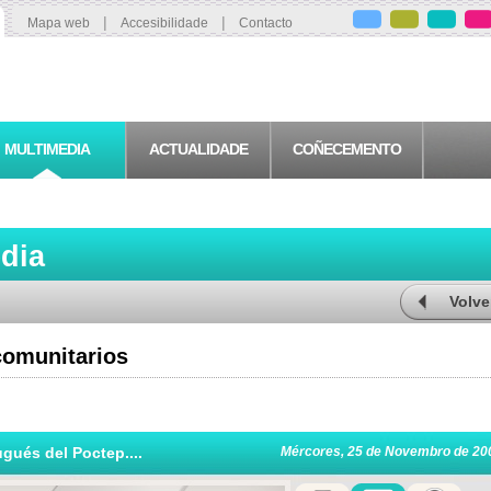
|
|
Mapa web
Accesibilidade
Contacto
MULTIMEDIA
ACTUALIDADE
COÑECEMENTO
edia
Volve
comunitarios
gués del Poctep....
Mércores, 25 de Novembro de 20