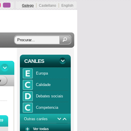
|
|
Galego
Castellano
English
CANLES
Europa
r
Calidade
Debates sociais
Competencia
Outras canles
Economía
09
Ver todas
Función publica