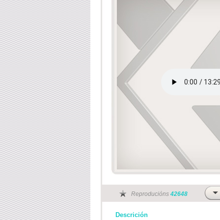
Reproducións
42648
Descrición