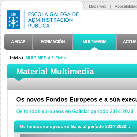
|
Mapa web
Accesibilida
A EGAP
FORMACIÓN
MULTIMEDIA
ACTUA
Inicio /
MULTIMEDIA /
Ficha
Material Multimedia
Os novos Fondos Europeos e a súa exec
Os fondos europeos en Galicia: período 2014-2020
Os fondos europeos en Galicia: período 2014-2020...