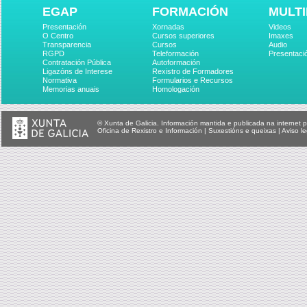
EGAP
FORMACIÓN
MULTI
Presentación
Xornadas
Videos
O Centro
Cursos superiores
Imaxes
Transparencia
Cursos
Audio
RGPD
Teleformación
Presentaci
Contratación Pública
Autoformación
Ligazóns de Interese
Rexistro de Formadores
Normativa
Formularios e Recursos
Memorias anuais
Homologación
© Xunta de Galicia. Información mantida e publicada na internet p
Oficina de Rexistro e Información
|
Suxestións e queixas
|
Aviso le