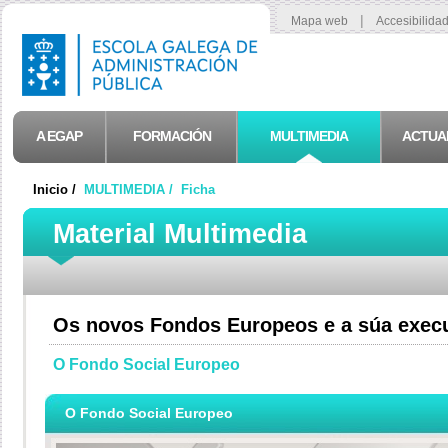
|
Mapa web
Accesibilida
A EGAP
FORMACIÓN
MULTIMEDIA
ACTUA
Inicio /
MULTIMEDIA /
Ficha
Material Multimedia
Os novos Fondos Europeos e a súa exec
O Fondo Social Europeo
O Fondo Social Europeo