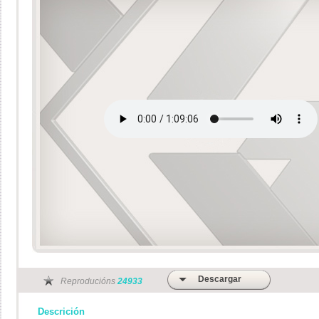
Descargar
Reproducións
24933
Descrición