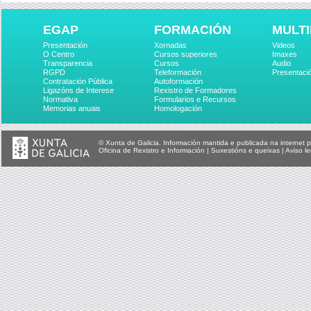
EGAP
FORMACIÓN
MULTI
Presentación
Xornadas
Videos
O Centro
Cursos superiores
Imaxes
Transparencia
Cursos
Audio
RGPD
Teleformación
Presentaci
Contratación Pública
Autoformación
Ligazóns de Interese
Rexistro de Formadores
Normativa
Formularios e Recursos
Memorias anuais
Homologación
© Xunta de Galicia. Información mantida e publicada na internet p
Oficina de Rexistro e Información
|
Suxestións e queixas
|
Aviso le