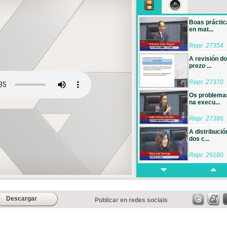
Boas práctic
en mat...
Repr. 27354
A revisión do
prezo ...
Repr. 27370
Os problema
na execu...
Repr. 27386
A distribució
dos c...
Repr. 29180
Xornada sob
eficien...
Repr. 26850
Descargar
Publicar en redes sociais