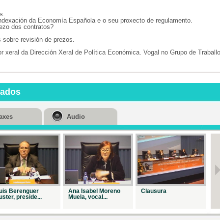
s.
sindexación da Economía Española e o seu proxecto de regulamento.
ezo dos contratos?
 sobre revisión de prezos.
r xeral da Dirección Xeral de Política Económica. Vogal no Grupo de Traball
nados
axes
Audio
uis Berenguer
Ana Isabel Moreno
Clausura
In
uster, preside...
Muela, vocal...