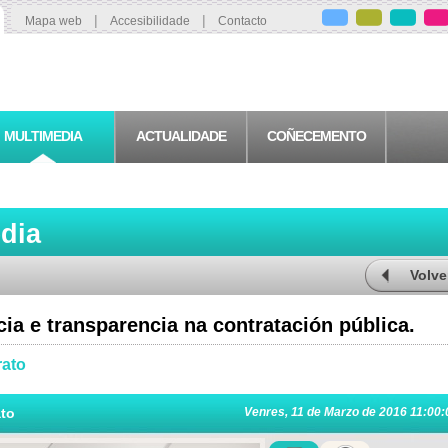
|
|
Mapa web
Accesibilidade
Contacto
MULTIMEDIA
ACTUALIDADE
COÑECEMENTO
edia
Volve
ia e transparencia na contratación pública.
rato
ato
Venres, 11 de Marzo de 2016 11:00: