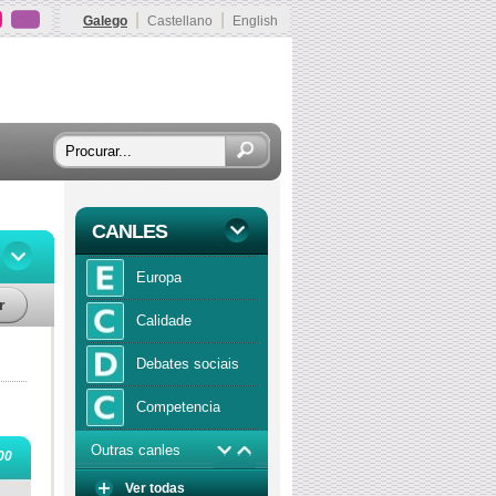
|
|
Galego
Castellano
English
CANLES
Europa
r
Calidade
Debates sociais
Competencia
Outras canles
Economía
00
Ver todas
Función publica