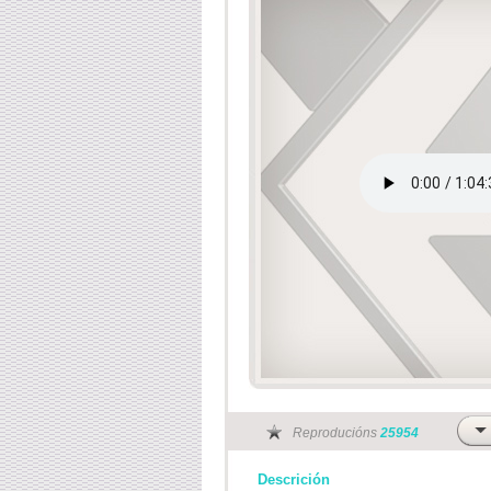
Reproducións
25954
Descrición