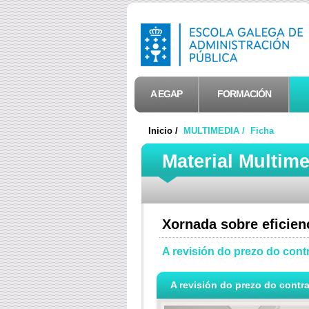
A EGAP
FORMACIÓN
Inicio /
MULTIMEDIA /
Ficha
Material Multim
Xornada sobre eficienc
A revisión do prezo do cont
A revisión do prezo do contr