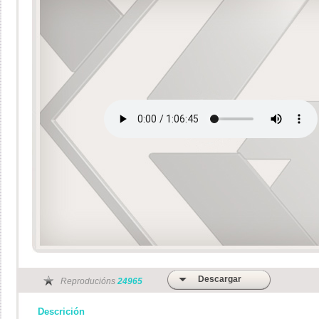
Descargar
Reproducións
24965
Descrición