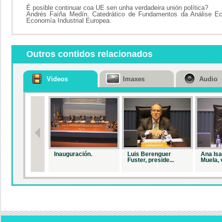
É posible continuar coa UE sen unha verdadeira unión política?
Andrés Faíña Medín. Catedrático de Fundamentos da Análise E
Economía Industrial Europea.
Outros contidos relacionados
Videos
Imaxes
Audio
Inauguración.
Luis Berenguer
Ana Is
Fuster, preside...
Muela, v