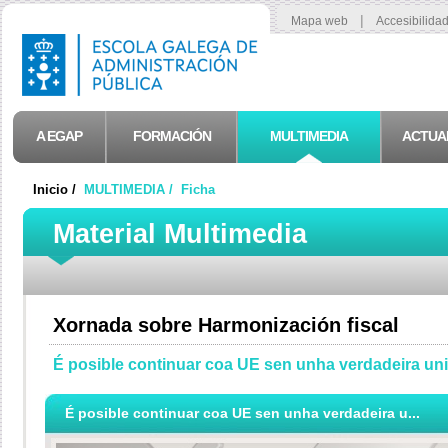
|
Mapa web
Accesibilida
A EGAP
FORMACIÓN
MULTIMEDIA
ACTUA
Inicio /
MULTIMEDIA /
Ficha
Material Multimedia
Xornada sobre Harmonización fiscal
É posible continuar coa UE sen unha verdadeira uni
É posible continuar coa UE sen unha verdadeira u...