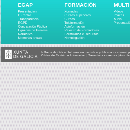
EGAP
FORMACIÓN
MULTI
Presentación
Xornadas
Videos
O Centro
Cursos superiores
Imaxes
Transparencia
Cursos
Audio
RGPD
Teleformación
Presentaci
Contratación Pública
Autoformación
Ligazóns de Interese
Rexistro de Formadores
Normativa
Formularios e Recursos
Memorias anuais
Homologación
© Xunta de Galicia. Información mantida e publicada na internet p
Oficina de Rexistro e Información
|
Suxestións e queixas
|
Aviso le