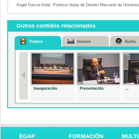
Ángel García-Vidal. Profesor titular de Dereito Mercantil da Univer
Outros contidos relacionados
Videos
Imaxes
Audio
Inauguración.
Presentación.
...
EGAP
FORMACIÓN
MULTI
Acto de Clausura
Inauguración do
Organi