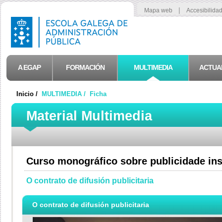
|
Mapa web
Accesibilida
A EGAP
FORMACIÓN
MULTIMEDIA
ACTUA
Inicio /
MULTIMEDIA /
Ficha
Material Multimedia
Curso monográfico sobre publicidade ins
O contrato de difusión publicitaria
O contrato de difusión publicitaria