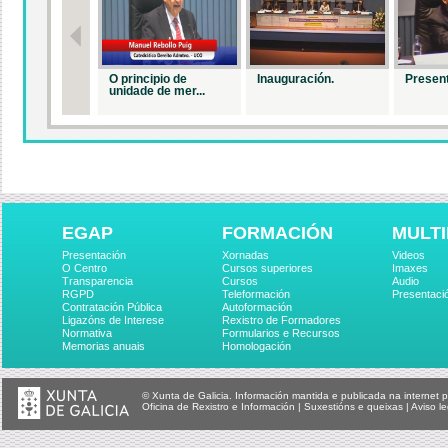
O principio de
Inauguración.
Present
unidade de mer...
EGAP
FORMACIÓN
MULTI
Presentación
Xornadas
Videos
O Centro
Cursos superiores
Imaxes
Transparencia
Cursos
Audio
RGPD
Teleformación
Presentaci
Contratación Pública
Autoformación
Ligazóns de Interese
Rexistro de Formadores
Normativa
Formularios e Recursos
Memorias anuais
Homologación
© Xunta de Galicia. Información mantida e publicada na internet p
Oficina de Rexistro e Información
|
Suxestións e queixas
|
Aviso le