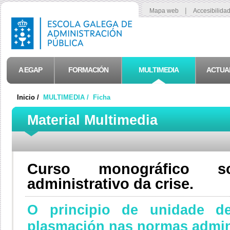
|
Mapa web
Accesibilida
A EGAP
FORMACIÓN
MULTIMEDIA
ACTUA
Inicio /
MULTIMEDIA /
Ficha
Material Multimedia
Curso monográfico s
administrativo da crise.
O principio de unidade 
plasmación nas normas admin