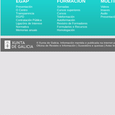
EGAP
FORMACIÓN
MULTI
Presentación
Xornadas
Videos
O Centro
Cursos superiores
Imaxes
Transparencia
Cursos
Audio
RGPD
Teleformación
Presentaci
Contratación Pública
Autoformación
Ligazóns de Interese
Rexistro de Formadores
Normativa
Formularios e Recursos
Memorias anuais
Homologación
© Xunta de Galicia. Información mantida e publicada na internet p
Oficina de Rexistro e Información
|
Suxestións e queixas
|
Aviso le