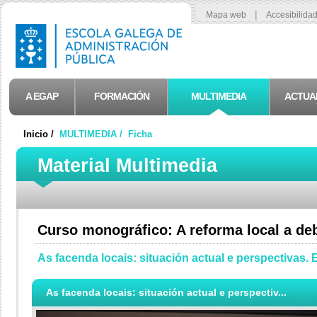
|
Mapa web
Accesibilida
A EGAP
FORMACIÓN
MULTIMEDIA
ACTUA
Inicio /
MULTIMEDIA /
Ficha
Material Multimedia
Curso monográfico: A reforma local a de
As facenda locais: situación actual e perspectivas. 
As facenda locais: situación actual e perspectiv...