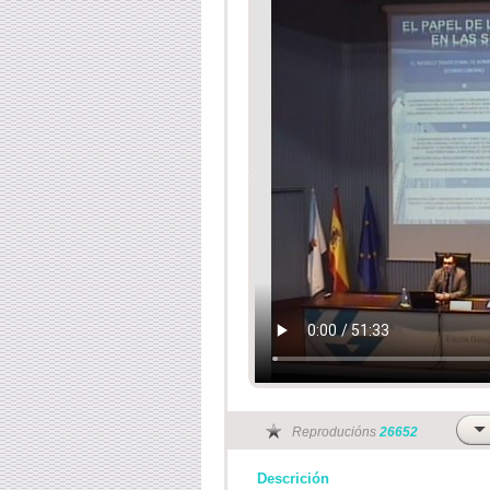
Reproducións
26652
Descrición