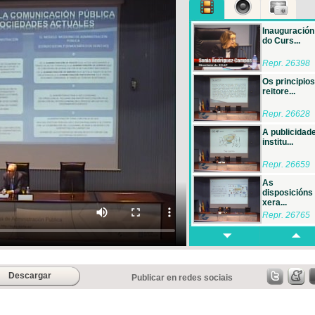
Inauguración
do Curs...
Repr. 26398
Os principios
reitore...
Repr. 26628
A publicidad
institu...
Repr. 26659
As
disposicións
xera...
Repr. 26765
As leis
autonómicas .
Repr. 26736
Descargar
Publicar en redes sociais
O control da
publicid...