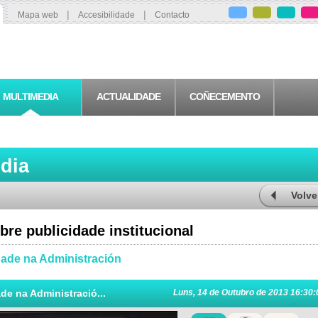
|
|
Mapa web
Accesibilidade
Contacto
MULTIMEDIA
ACTUALIDADE
COÑECEMENTO
edia
Volve
re publicidade institucional
dade na Administración
de na Administració...
Luns, 14 de Outubro de 2013 16:30: