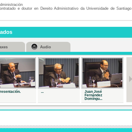
Repr. 26696
dministración
ontratado e doutor en Dereito Administrativo da Universidade de Santiag
A contrataci
admin...
Repr. 26867
A publicidad
nados
institu...
Repr. 26676
axes
Audio
A publicidad
institu...
Repr. 27546
...
Repr. 27746
resentación.
...
Juan José
Me
...
Fernández
Domíngu...
Repr. 27899