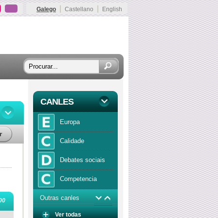
|
|
Galego
Castellano
English
CANLES
Europa
r
Calidade
Debates sociais
Competencia
Outras canles
Economía
00
Ver todas
Función publica