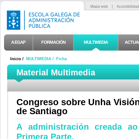
|
Mapa web
Accesibilida
A EGAP
FORMACIÓN
MULTIMEDIA
ACTUA
Inicio /
MULTIMEDIA /
Ficha
Material Multimedia
Congreso sobre Unha Visión
de Santiago
A administración creada ao
Primera Parte.