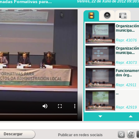
nadas Formativas para...
Venres, 22 de Xuño de 2012 09:30:
Organización
municipa...
Repr. 43076
Organización
municipa...
Repr. 43073
Funcionamen
dos órg...
Repr. 42911
...
Repr. 42919
Mesa
Redonda:
Perspect...
Repr. 42780
Descargar
Publicar en redes sociais