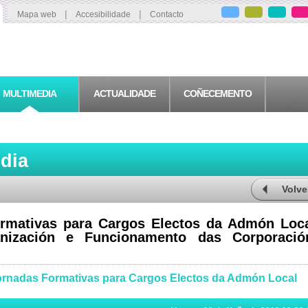
|
|
Mapa web
Accesibilidade
Contacto
MULTIMEDIA
ACTUALIDADE
COÑECEMENTO
edia
Volve
rmativas para Cargos Electos da Admón Loca
nización e Funcionamento das Corporació
ornadas Formativas para Cargos Electos da Admón Local