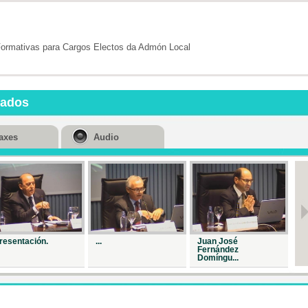
Formativas para Cargos Electos da Admón Local
nados
axes
Audio
resentación.
...
Juan José
Me
Fernández
Domíngu...