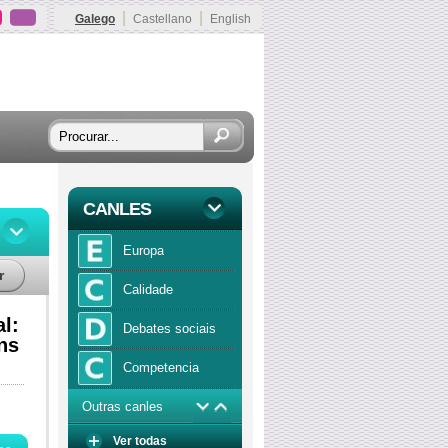
|
|
Galego
Castellano
English
CANLES
Europa
r
Calidade
l:
Debates sociais
ns
Competencia
Outras canles
Economía
Ver todas
Función publica