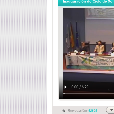
Inauguración do Ciclo de Xor
Reproducións
42805