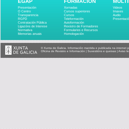
EGAP
FORMACIÓN
MULTI
Presentación
Xornadas
Videos
O Centro
Cursos superiores
Imaxes
Transparencia
Cursos
Audio
RGPD
Teleformación
Presentaci
Contratación Pública
Autoformación
Ligazóns de Interese
Rexistro de Formadores
Normativa
Formularios e Recursos
Memorias anuais
Homologación
© Xunta de Galicia. Información mantida e publicada na internet p
Oficina de Rexistro e Información
|
Suxestións e queixas
|
Aviso le