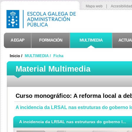
|
Mapa web
Accesibilida
A EGAP
FORMACIÓN
MULTIMEDIA
ACTUA
Inicio /
MULTIMEDIA /
Ficha
Material Multimedia
Curso monográfico: A reforma local a de
A incidencia da LRSAL nas estruturas do goberno l
A incidencia da LRSAL nas estruturas do goberno l...