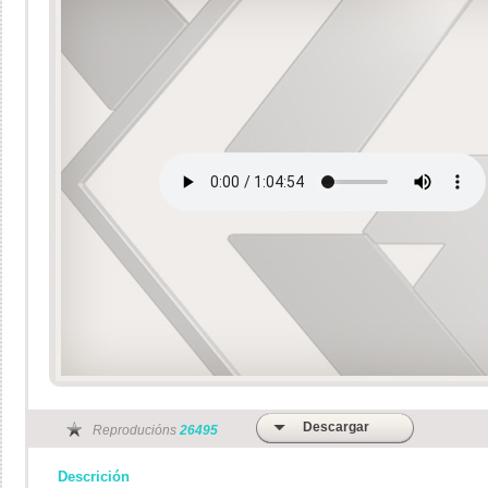
Descargar
Reproducións
26495
Descrición