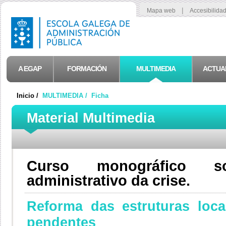
|
Mapa web
Accesibilida
A EGAP
FORMACIÓN
MULTIMEDIA
ACTUA
Inicio /
MULTIMEDIA /
Ficha
Material Multimedia
Curso monográfico s
administrativo da crise.
Reforma das estruturas loca
pendentes