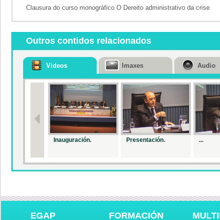
Clausura do curso monográfico O Dereito administrativo da crise
Outros contidos relacionados
Videos
Imaxes
Audio
Inauguración.
Presentación.
...
EGAP
FORMACIÓN
MULTI