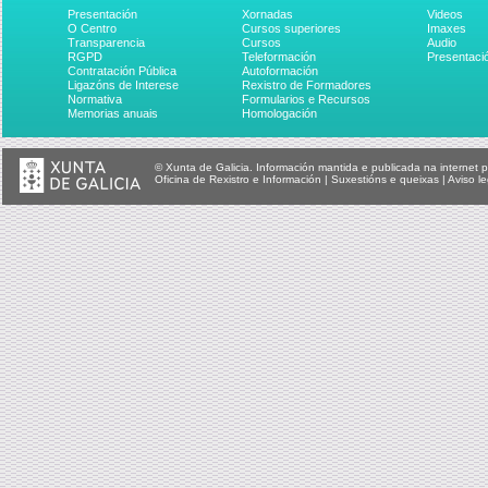
Presentación
Xornadas
Videos
O Centro
Cursos superiores
Imaxes
Transparencia
Cursos
Audio
RGPD
Teleformación
Presentaci
Contratación Pública
Autoformación
Ligazóns de Interese
Rexistro de Formadores
Normativa
Formularios e Recursos
Memorias anuais
Homologación
© Xunta de Galicia. Información mantida e publicada na internet p
Oficina de Rexistro e Información
|
Suxestións e queixas
|
Aviso le