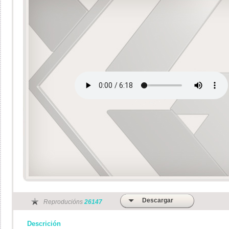
Descargar
Reproducións
26147
Descrición