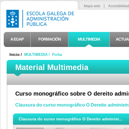
|
Mapa web
Accesibilida
A EGAP
FORMACIÓN
MULTIMEDIA
ACTUA
Inicio /
MULTIMEDIA /
Ficha
Material Multimedia
Curso monográfico sobre O dereito admini
Clausura do curso monográfico O Dereito administra
Clausura do curso monográfico O Dereito administ...