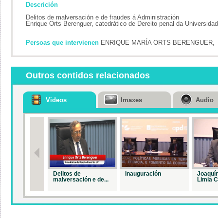
Descrición
Delitos de malversación e de fraudes á Administración
Enrique Orts Berenguer, catedrático de Dereito penal da Universida
Persoas que intervienen
ENRIQUE MARÍA ORTS BERENGUER,
Outros contidos relacionados
Videos
Imaxes
Audio
Delitos de
Inauguración
Joaquín
malversación e de...
Limia C