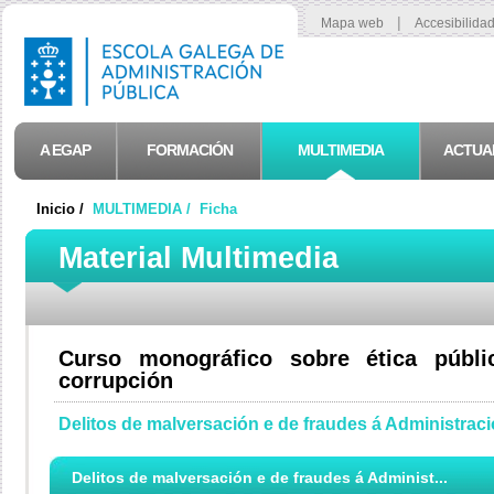
|
Mapa web
Accesibilida
A EGAP
FORMACIÓN
MULTIMEDIA
ACTUA
Inicio /
MULTIMEDIA /
Ficha
Material Multimedia
Curso monográfico sobre ética públ
corrupción
Delitos de malversación e de fraudes á Administrac
Delitos de malversación e de fraudes á Administ...