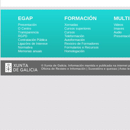
EGAP
FORMACIÓN
MULTI
Presentación
Xornadas
Videos
O Centro
Cursos superiores
Imaxes
Transparencia
Cursos
Audio
RGPD
Teleformación
Presentaci
Contratación Pública
Autoformación
Ligazóns de Interese
Rexistro de Formadores
Normativa
Formularios e Recursos
Memorias anuais
Homologación
© Xunta de Galicia. Información mantida e publicada na internet p
Oficina de Rexistro e Información
|
Suxestións e queixas
|
Aviso le