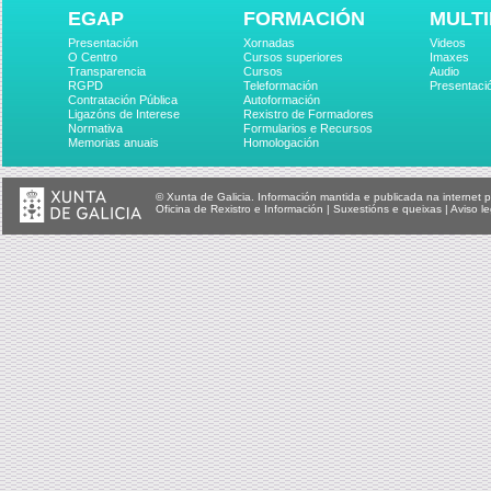
EGAP
FORMACIÓN
MULTI
Presentación
Xornadas
Videos
O Centro
Cursos superiores
Imaxes
Transparencia
Cursos
Audio
RGPD
Teleformación
Presentaci
Contratación Pública
Autoformación
Ligazóns de Interese
Rexistro de Formadores
Normativa
Formularios e Recursos
Memorias anuais
Homologación
© Xunta de Galicia. Información mantida e publicada na internet p
Oficina de Rexistro e Información
|
Suxestións e queixas
|
Aviso le