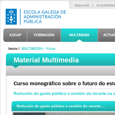
|
Mapa web
Accesibilida
A EGAP
FORMACIÓN
MULTIMEDIA
ACTUA
Inicio /
MULTIMEDIA /
Ficha
Material Multimedia
Curso monográfico sobre o futuro do es
Redución do gasto público e xestión do recorte na
Redución do gasto público e xestión do recorte ...