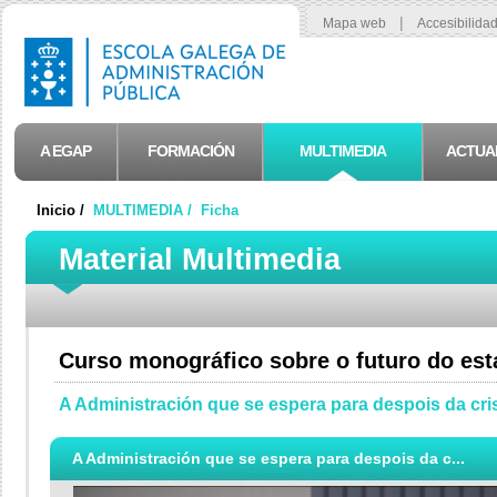
|
Mapa web
Accesibilida
A EGAP
FORMACIÓN
MULTIMEDIA
ACTUA
Inicio /
MULTIMEDIA /
Ficha
Material Multimedia
Curso monográfico sobre o futuro do es
A Administración que se espera para despois da cri
A Administración que se espera para despois da c...