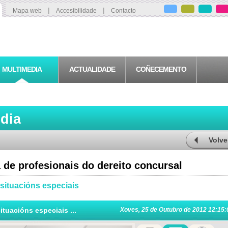
|
|
Mapa web
Accesibilidade
Contacto
MULTIMEDIA
ACTUALIDADE
COÑECEMENTO
edia
Volve
 de profesionais do dereito concursal
situacións especiais
tuacións especiais ...
Xoves, 25 de Outubro de 2012 12:15: