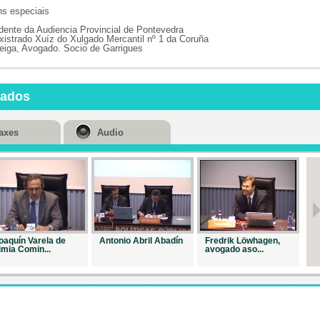
ns especiais
dente da Audiencia Provincial de Pontevedra
xistrado Xuíz do Xulgado Mercantil nº 1 da Coruña
ga, Avogado. Socio de Garrigues
nados
axes
Audio
oaquín Varela de
Antonio Abril Abadín
Fredrik Löwhagen,
Jo
imia Comin...
avogado aso...
Ba