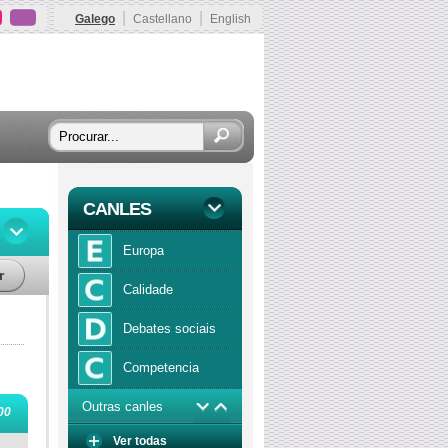
|
|
Galego
Castellano
English
CANLES
Europa
r
Calidade
Debates sociais
Competencia
Outras canles
Economía
00
Ver todas
Función publica