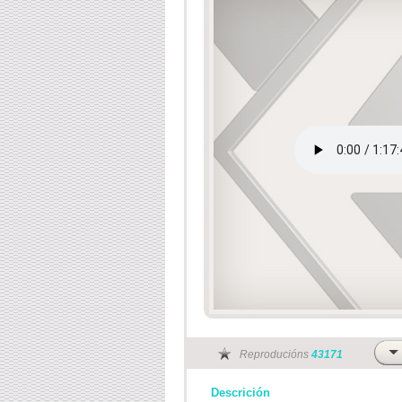
Reproducións
43171
Descrición