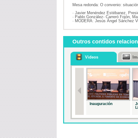
Mesa redonda: O convenio: situació
· Javier Menéndez Estébanez, Presi
· Pablo González- Carreró Fojón, Ma
· MODERA: Jesús Ángel Sánchez Vei
Outros contidos relacio
Videos
Im
Inauguración
J
L