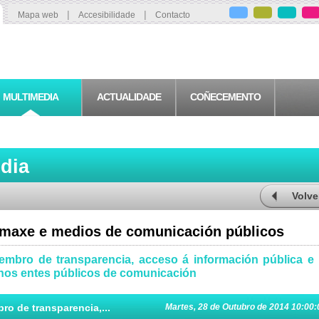
|
|
Mapa web
Accesibilidade
Contacto
MULTIMEDIA
ACTUALIDADE
COÑECEMENTO
edia
Volve
 imaxe e medios de comunicación públicos
cembro de transparencia, acceso á información pública e
 nos entes públicos de comunicación
ro de transparencia,...
Martes, 28 de Outubro de 2014 10:00: