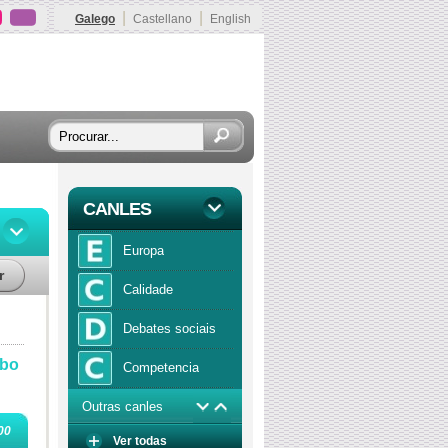
|
|
Galego
Castellano
English
CANLES
Europa
r
Calidade
Debates sociais
 bo
Competencia
Outras canles
Economía
00
Ver todas
Función publica