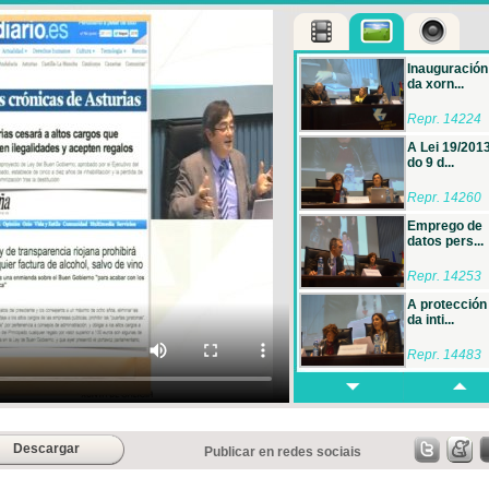
Inauguración
da xorn...
Repr. 14224
A Lei 19/2013
do 9 d...
Repr. 14260
Emprego de
datos pers...
Repr. 14253
A protección
da inti...
Repr. 14483
Os xuízos
paralelos ...
Repr. 14457
Descargar
Publicar en redes sociais
Mesa redond
A forma...