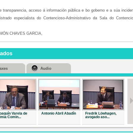
Repr. 14256
 transparencia, acceso á información pública e bo goberno e a súa incide
rado especialista do Contencioso-Administrativo da Sala do Contencio
MÓN CHAVES GARCIA,
nados
axes
Audio
oaquín Varela de
Antonio Abril Abadín
Fredrik Löwhagen,
Jo
imia Comin...
avogado aso...
Ba