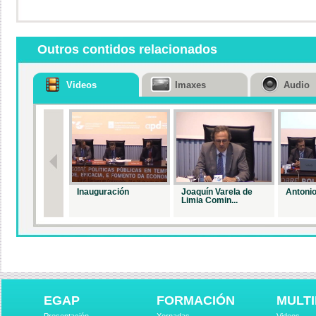
Outros contidos relacionados
Videos
Imaxes
Audio
Inauguración
Joaquín Varela de
Antonio
Limia Comin...
EGAP
FORMACIÓN
MULTI