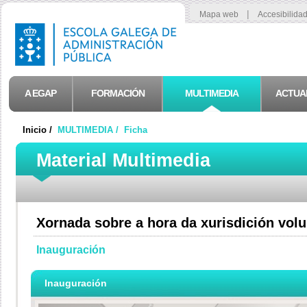
|
Mapa web
Accesibilida
A EGAP
FORMACIÓN
MULTIMEDIA
ACTUA
Inicio /
MULTIMEDIA /
Ficha
Material Multimedia
Xornada sobre a hora da xurisdición volu
Inauguración
Inauguración