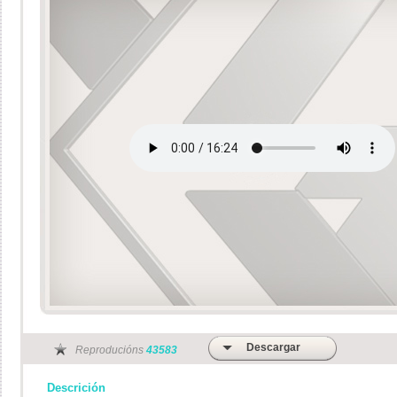
Descargar
Reproducións
43583
Descrición