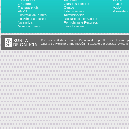
Presentación
Xornadas
Videos
O Centro
Cursos superiores
Imaxes
Transparencia
Cursos
Audio
RGPD
Teleformación
Presentaci
Contratación Pública
Autoformación
Ligazóns de Interese
Rexistro de Formadores
Normativa
Formularios e Recursos
Memorias anuais
Homologación
© Xunta de Galicia. Información mantida e publicada na internet p
Oficina de Rexistro e Información
|
Suxestións e queixas
|
Aviso le