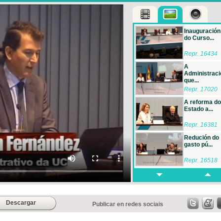
Inauguración
do Curso...
Repr. 16434
A
Administraci
que...
Repr. 17020
A reforma do
Estado a...
Repr. 16381
Redución do
gasto pú...
Repr. 16518
Federalismo 
naciona...
Repr. 16430
Descargar
Publicar en redes sociais
Mesa redond
A refor...