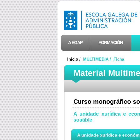
A EGAP
FORMACIÓN
Inicio /
MULTIMEDIA /
Ficha
Material Multim
Curso monográfico so
A unidade xurídica e eco
sostible
A unidade xurídica e económi