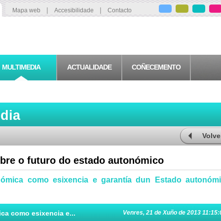
|
|
Mapa web
Accesibilidade
Contacto
MULTIMEDIA
ACTUALIDADE
COÑECEMENTO
edia
Volve
bre o futuro do estado autonómico
nómica como esixencia e garantía dun Estado autonóm
ca como esixencia e...
Venres, 21 de Xuño de 2013 11:15: