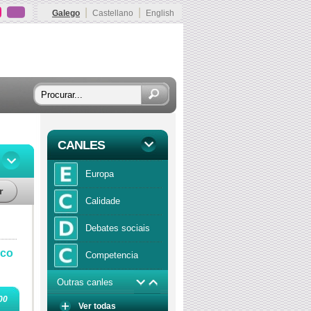
|
|
Galego
Castellano
English
CANLES
Europa
r
Calidade
Debates sociais
ico
Competencia
Outras canles
Economía
00
Ver todas
Función publica