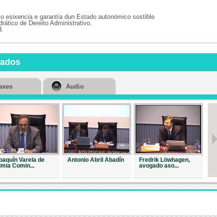
Repr. 16597
o esixencia e garantía dun Estado autonómico sostible
ático de Dereito Administrativo.
O futuro das
d.
cidades
Repr. 16610
Déficit e
nados
endebedamen
Repr. 16232
axes
Audio
Perspectiva
do empre...
Repr. 16191
...
Repr. 16668
oaquín Varela de
Antonio Abril Abadín
Fredrik Löwhagen,
Jo
A unidade
imia Comin...
avogado aso...
Ba
xurídica e...
Repr. 16968
O Estado
autonómico:..