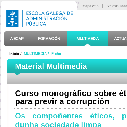
|
Mapa web
Accesibilida
A EGAP
FORMACIÓN
MULTIMEDIA
ACTUA
Inicio /
MULTIMEDIA /
Ficha
Material Multimedia
Curso monográfico sobre ét
para previr a corrupción
Os compoñentes éticos, po
dunha sociedade limpa