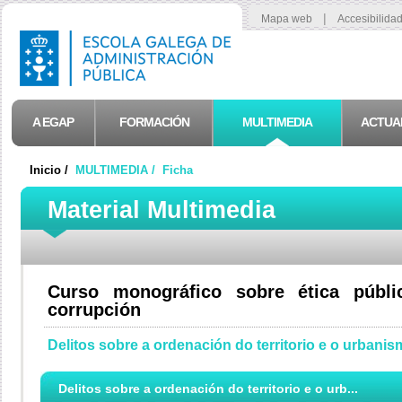
|
Mapa web
Accesibilida
A EGAP
FORMACIÓN
MULTIMEDIA
ACTUA
Inicio /
MULTIMEDIA /
Ficha
Material Multimedia
Curso monográfico sobre ética públ
corrupción
Delitos sobre a ordenación do territorio e o urbani
Delitos sobre a ordenación do territorio e o urb...