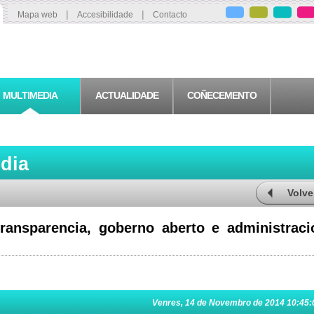
|
|
Mapa web
Accesibilidade
Contacto
MULTIMEDIA
ACTUALIDADE
COÑECEMENTO
edia
Volve
ransparencia, goberno aberto e administraci
Venres, 14 de Novembro de 2014 10:45: