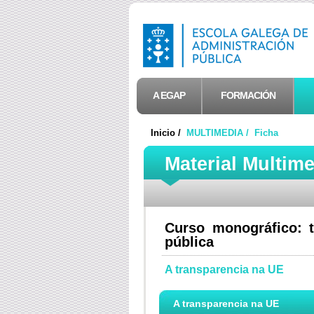
A EGAP
FORMACIÓN
Inicio /
MULTIMEDIA /
Ficha
Material Multim
Curso monográfico: t
pública
A transparencia na UE
A transparencia na UE