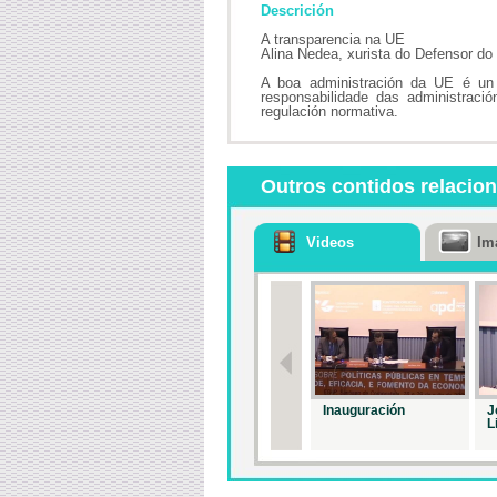
Descrición
A transparencia na UE
Alina Nedea, xurista do Defensor d
A boa administración da UE é un 
responsabilidade das administració
regulación normativa.
Outros contidos relacio
Videos
Im
Inauguración
J
L