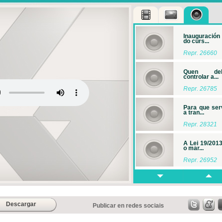
Inauguración
do curs...
Repr. 26660
Quen de
controlar a...
Repr. 26785
Para que ser
a tran...
Repr. 28321
A Lei 19/2013
o mar...
Repr. 26952
Mesa redond
Acceso ...
Repr. 27034
Descargar
Publicar en redes sociais
Transparenci
retos ...