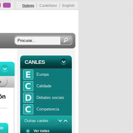
|
|
Galego
Castellano
English
CANLES
Europa
r
Calidade
ón
Debates sociais
Competencia
Outras canles
Economía
00
Ver todas
Función publica