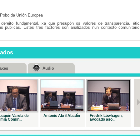
Repr. 26947
o Pobo da Unión Europea
A bo
Administració
dereito fundamental, xa que presupón os valores de transparencia, étic
ns públicas. Estes tres factores son analizados nun contexto comunitari
Repr. 27033
Parlamento
transpar...
Repr. 27103
nados
Clausura 
curso mon...
axes
Audio
Repr. 27056
oaquín Varela de
Antonio Abril Abadín
Fredrik Löwhagen,
Jo
imia Comin...
avogado aso...
Ba