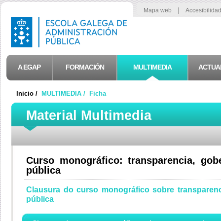
|
Mapa web
Accesibilida
A EGAP
FORMACIÓN
MULTIMEDIA
ACTUA
Inicio /
MULTIMEDIA /
Ficha
Material Multimedia
Curso monográfico: transparencia, gob
pública
Clausura do curso monográfico sobre transparenc
pública