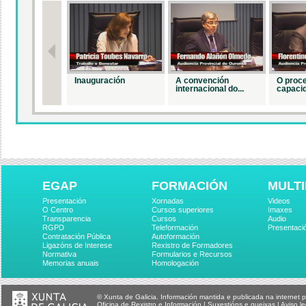
Inauguración
A convención
O proc
internacional do...
capacid
EGAP
FORMACIÓN
MULTI
Presentación
Xornadas
Videos
O Centro
Cursos superiores
Imaxes
Transparencia
Cursos
Audio
RGPD
Teleformación
Presentaci
Contratación Pública
Autoformación
Ligazóns de Interese
Rexistro de Formadores
Normativa
Formularios e Recursos
Memorias anuais
Homologación
© Xunta de Galicia. Información mantida e publicada na internet p
Oficina de Rexistro e Información
|
Suxestións e queixas
|
Aviso le