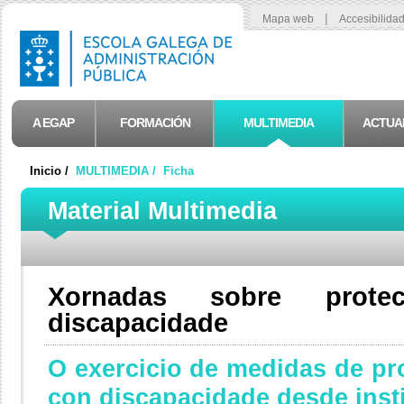
|
Mapa web
Accesibilida
A EGAP
FORMACIÓN
MULTIMEDIA
ACTUA
Inicio /
MULTIMEDIA /
Ficha
Material Multimedia
Xornadas sobre prote
discapacidade
O exercicio de medidas de pr
con discapacidade desde insti