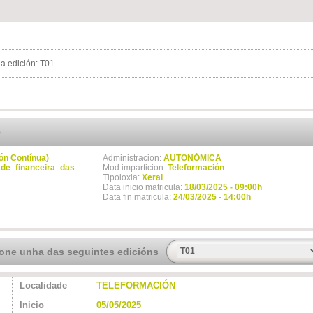
a edición: T01
o
ón Contínua)
Administracion:
AUTONÓMICA
de financeira das
Mod.imparticion:
Teleformación
Tipoloxia:
Xeral
Data inicio matricula:
18/03/2025 - 09:00h
Data fin matricula:
24/03/2025 - 14:00h
ione unha das seguintes edicións
Localidade
TELEFORMACIÓN
Inicio
05/05/2025