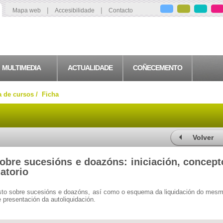
|
|
Mapa web
Accesibilidade
Contacto
MULTIMEDIA
ACTUALIDADE
COÑECEMENTO
a de cursos /
Ficha
Volver
obre sucesións e doazóns: iniciación, concept
atorio
sto sobre sucesións e doazóns, así como o esquema da liquidación do mes
 e presentación da autoliquidación.