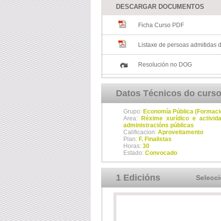
DESCARGAR DOCUMENTOS
Ficha Curso PDF
Listaxe de persoas admitidas d
Resolución no DOG
Datos Técnicos do curs
Grupo:
Economía Pública (Formaci
Area:
Réxime xurídico e activida
administracións públicas
Calificacion:
Aproveitamento
Plan:
F. Finalistas
Horas:
30
Estado:
Convocado
1 Edicións
Selecc