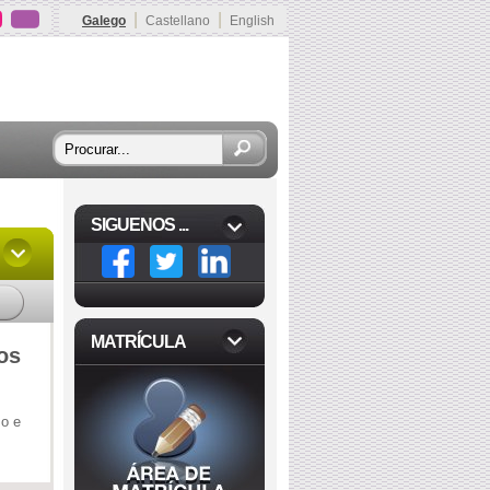
|
|
Galego
Castellano
English
SIGUENOS ...
MATRÍCULA
os
mo e