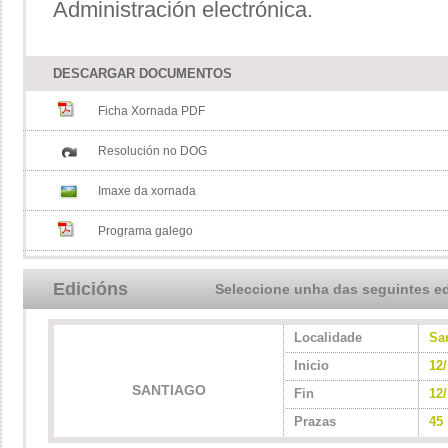
Administración electrónica.
DESCARGAR DOCUMENTOS
Ficha Xornada PDF
Resolución no DOG
Imaxe da xornada
Programa galego
Edicións
Seleccione unha das seguintes e
Localidade
Sa
Inicio
12
SANTIAGO
Fin
12
Prazas
45