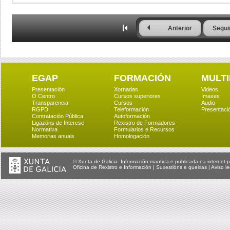
Anterior
Segui
EGAP
FORMACIÓN
MULTI
Presentación
Xornadas
Videos
O Centro
Cursos superiores
Imaxes
Transparencia
Cursos
Audio
RGPD
Teleformación
Presentaci
Contratación Pública
Autoformación
Ligazóns de Interese
Rexistro de Formadores
Normativa
Formularios e Recursos
Memorias anuais
Homologación
© Xunta de Galicia. Información mantida e publicada na internet p
Oficina de Rexistro e Información
|
Suxestións e queixas
|
Aviso le