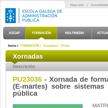
|
Mapa web
Accesibilida
A EGAP
FORMACIÓN
MULTIMEDIA
ACTUA
Inicio /
FORMACIÓN /
Xornadas /
Ficha
Xornadas
Descrición
PU23036
- Xornada de formac
(E-martes) sobre sistemas 
pública
MATR