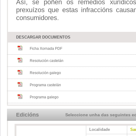
Así, se poñen os remedios xurídicos
prexuízos que estas infraccións causan
consumidores.
DESCARGAR DOCUMENTOS
Ficha Xornada PDF
Resolución castelán
Resolución galego
Programa castelán
Programa galego
Edicións
Seleccione unha das seguintes e
Localidade
Sa