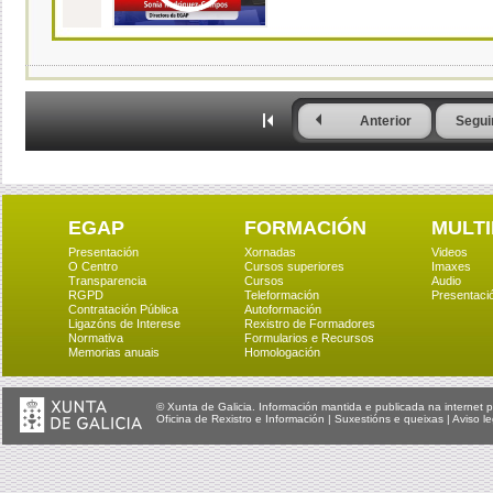
Anterior
Segui
EGAP
FORMACIÓN
MULTI
Presentación
Xornadas
Videos
O Centro
Cursos superiores
Imaxes
Transparencia
Cursos
Audio
RGPD
Teleformación
Presentaci
Contratación Pública
Autoformación
Ligazóns de Interese
Rexistro de Formadores
Normativa
Formularios e Recursos
Memorias anuais
Homologación
© Xunta de Galicia. Información mantida e publicada na internet p
Oficina de Rexistro e Información
|
Suxestións e queixas
|
Aviso le