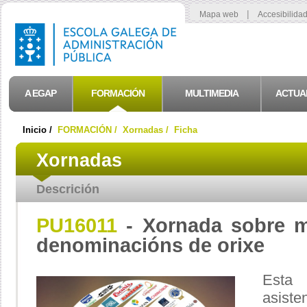
|
Mapa web
Accesibilida
A EGAP
FORMACIÓN
MULTIMEDIA
ACTUA
Inicio /
FORMACIÓN /
Xornadas /
Ficha
Xornadas
Descrición
PU16011
- Xornada sobre m
denominacións de orixe
Esta
asist