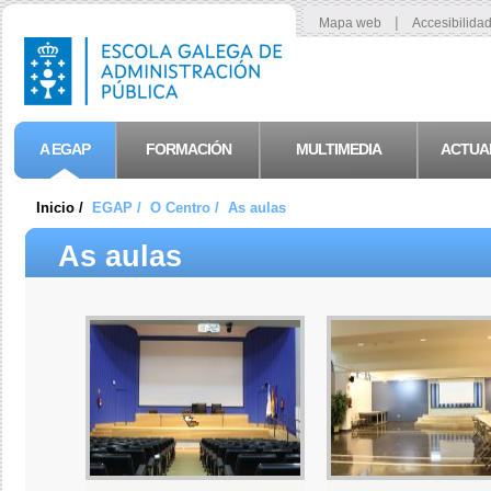
|
Mapa web
Accesibilida
A EGAP
FORMACIÓN
MULTIMEDIA
ACTUA
Inicio /
EGAP /
O Centro /
As aulas
As aulas