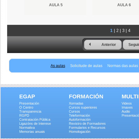
AULA 5
AULA 6
1
|
|
|
2
3
4
Anterior
Segui
As aulas
Solicitude de aulas
Normas das aulas
EGAP
FORMACIÓN
MULTI
Presentación
Xornadas
Videos
O Centro
Cursos superiores
Imaxes
Transparencia
Cursos
Audio
RGPD
Teleformación
Presentaci
Contratación Pública
Autoformación
Ligazóns de Interese
Rexistro de Formadores
Normativa
Formularios e Recursos
Memorias anuais
Homologación