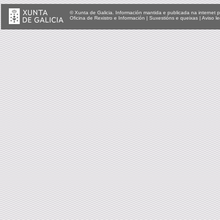
© Xunta de Galicia. Información mantida e publicada na internet p
Oficina de Rexistro e Información
|
Suxestións e queixas
|
Aviso le