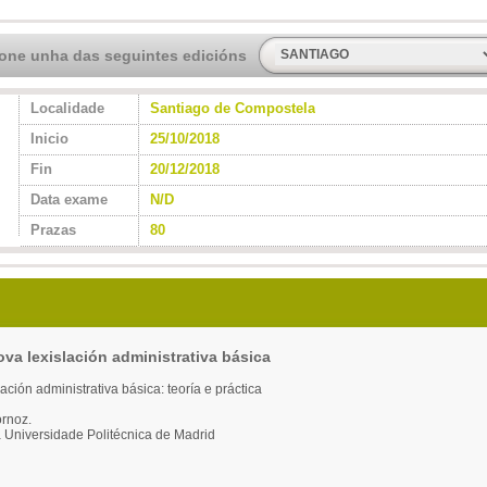
ione unha das seguintes edicións
Localidade
Santiago de Compostela
Inicio
25/10/2018
Fin
20/12/2018
Data exame
N/D
Prazas
80
va lexislación administrativa básica
ación administrativa básica: teoría e práctica
ornoz.
a Universidade Politécnica de Madrid