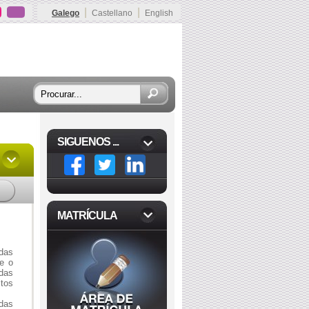
|
|
Galego
Castellano
English
SIGUENOS ...
MATRÍCULA
 das
 e o
das
itos
das