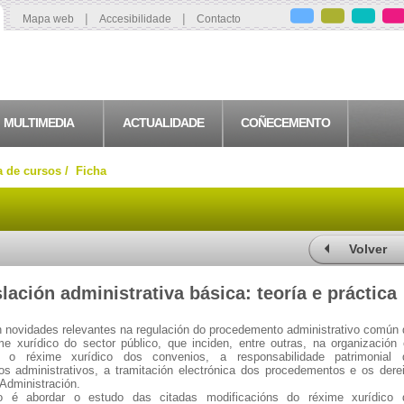
|
|
Mapa web
Accesibilidade
Contacto
MULTIMEDIA
ACTUALIDADE
COÑECEMENTO
a de cursos /
Ficha
Volver
slación administrativa básica: teoría e práctica
n novidades relevantes na regulación do procedemento administrativo común
me xurídico do sector público, que inciden, entre outras, na organización
, o réxime xurídico dos convenios, a responsabilidade patrimonial 
os administrativos, a tramitación electrónica dos procedementos e os dere
Administración.
so é abordar o estudo das citadas modificacións do réxime xurídico 