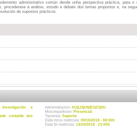
cedemento administrativo común dende unha perspectiva práctica, para o 
n, procederase á análise, estudo e debate dos temas propostos e, na seg
resolución de supostos prácticos.
o
nvestigación e
Administracion:
AU|LO|UN|ES|CI|XU
Mod.imparticion:
Presencial
ade contable das
Tipoloxia:
Superior
Data inicio matricula:
09/10/2018 - 08:00h
Data fin matricula:
14/10/2018 - 23:00h