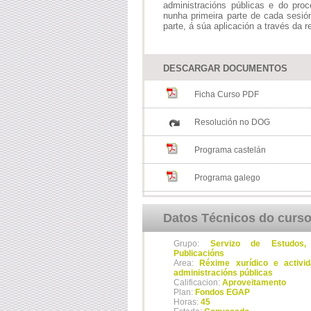
administracións públicas e do pro
nunha primeira parte de cada sesió
parte, á súa aplicación a través da 
DESCARGAR DOCUMENTOS
Ficha Curso PDF
Resolución no DOG
Programa castelán
Programa galego
Datos Técnicos do curs
Grupo:
Servizo de Estudos, I
Publicacións
Area:
Réxime xurídico e activid
administracións públicas
Calificacion:
Aproveitamento
Plan:
Fondos EGAP
Horas:
45