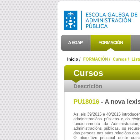
A EGAP
FORMACIÓN
Inicio /
FORMACIÓN /
Cursos /
List
Cursos
Descrición
PU18016
- A nova lexi
As leis 39/2015 e 40/2015 introduce
administracións públicas e do réxi
funcionamento da Administración
administracións públicas, os recurs
das persoas nas súas relacións coa 
O obxectivo principal deste cur