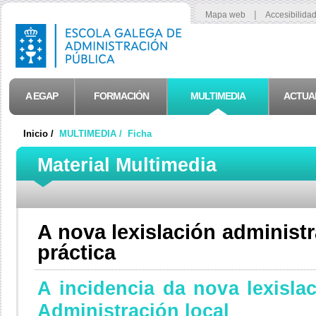
|
Mapa web
Accesibilida
A EGAP
FORMACIÓN
MULTIMEDIA
ACTUA
Inicio /
MULTIMEDIA /
Ficha
Material Multimedia
A nova lexislación administra
práctica
A incidencia da nova lexislac
Administración local