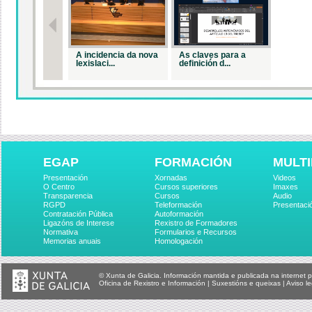
A incidencia da nova
As claves para a
lexislaci...
definición d...
EGAP
FORMACIÓN
MULTI
Presentación
Xornadas
Videos
O Centro
Cursos superiores
Imaxes
Transparencia
Cursos
Audio
RGPD
Teleformación
Presentaci
Contratación Pública
Autoformación
Ligazóns de Interese
Rexistro de Formadores
Normativa
Formularios e Recursos
Memorias anuais
Homologación
© Xunta de Galicia. Información mantida e publicada na internet p
Oficina de Rexistro e Información
|
Suxestións e queixas
|
Aviso le