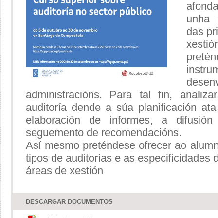
afond
unha 
das pr
xesti
pret
instr
desenv
administracións. Para tal fin, anali
auditoría dende a súa planificación at
elaboración de informes, a difusió
seguemento de recomendacións.
Así mesmo preténdese ofrecer ao alumna
tipos de auditorías e as especificidades 
áreas de xestión
DESCARGAR DOCUMENTOS