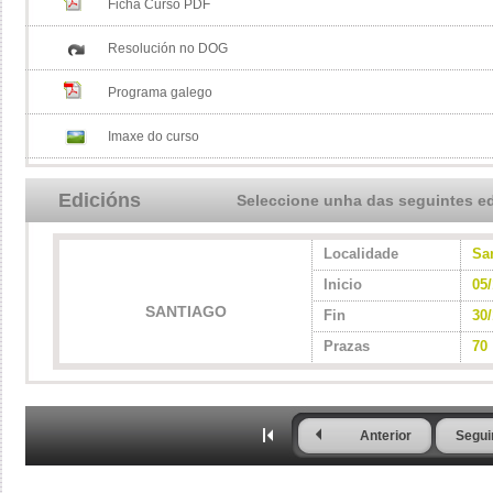
Ficha Curso PDF
Resolución no DOG
Programa galego
Imaxe do curso
Edicións
Seleccione unha das seguintes e
Localidade
Sa
Inicio
05
SANTIAGO
Fin
30/
Prazas
70
Anterior
Segui