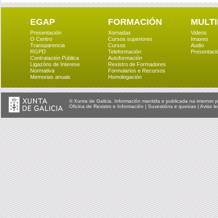
EGAP
FORMACIÓN
MULTI
Presentación
Xornadas
Videos
O Centro
Cursos superiores
Imaxes
Transparencia
Cursos
Audio
RGPD
Teleformación
Presentaci
Contratación Pública
Autoformación
Ligazóns de Interese
Rexistro de Formadores
Normativa
Formularios e Recursos
Memorias anuais
Homologación
© Xunta de Galicia. Información mantida e publicada na internet p
Oficina de Rexistro e Información
|
Suxestións e queixas
|
Aviso le