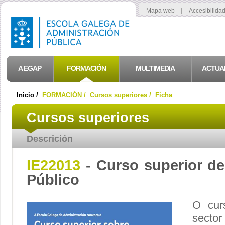
|
Mapa web
Accesibilida
A EGAP
FORMACIÓN
MULTIMEDIA
ACTUA
Inicio /
FORMACIÓN /
Cursos superiores /
Ficha
Cursos superiores
Descrición
IE22013
- Curso superior de
Público
O cur
sector