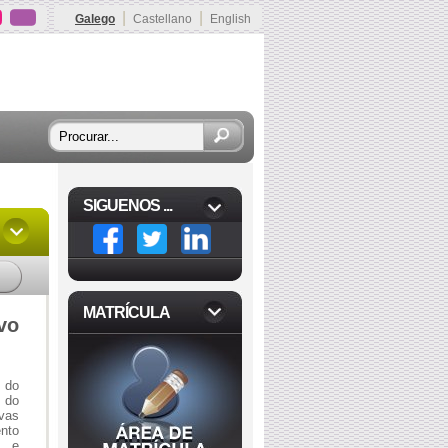
|
|
Galego
Castellano
English
SIGUENOS ...
MATRÍCULA
vo
s do
 do
vas
nto
s e