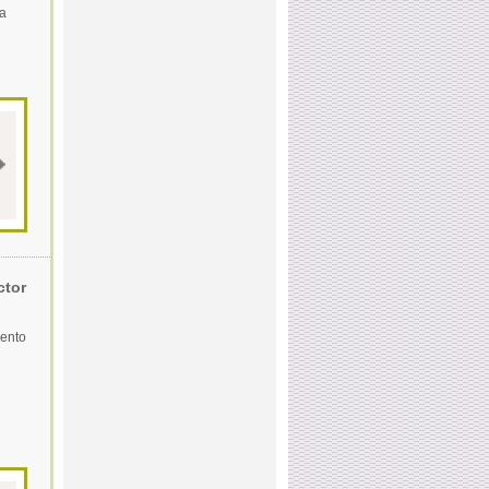
la
ctor
mento