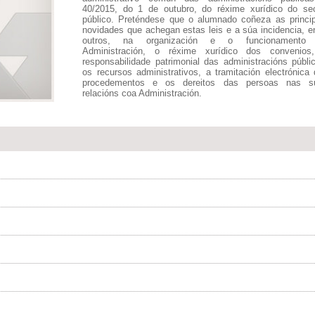
40/2015, do 1 de outubro, do réxime xurídico do sec
público. Preténdese que o alumnado coñeza as princip
novidades que achegan estas leis e a súa incidencia, e
outros, na organización e o funcionamento
Administración, o réxime xurídico dos convenios
responsabilidade patrimonial das administracións públi
os recursos administrativos, a tramitación electrónica
procedementos e os dereitos das persoas nas s
relacións coa Administración.