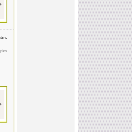
mún.
ipios