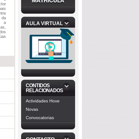
tor
ais
ntre
 da
, a
AULA VIRTUAL
cas,
 dos
úas
CONTIDOS
RELACIONADOS
Actividades Hoxe
Novas
Convocatorias