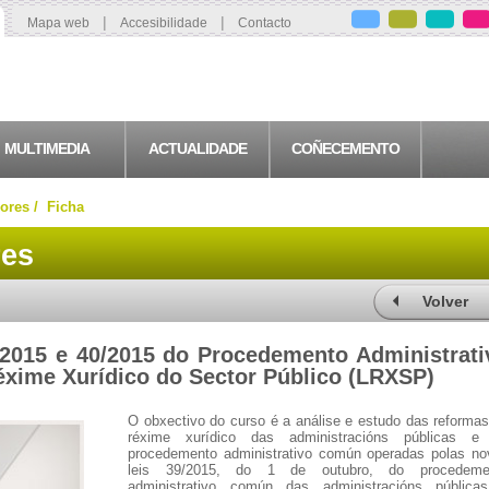
|
|
Mapa web
Accesibilidade
Contacto
MULTIMEDIA
ACTUALIDADE
COÑECEMENTO
ores /
Ficha
res
Volver
/2015 e 40/2015 do Procedemento Administrati
xime Xurídico do Sector Público (LRXSP)
O obxectivo do curso é a análise e estudo das reforma
réxime xurídico das administracións públicas e
procedemento administrativo común operadas polas no
leis 39/2015, do 1 de outubro, do procedeme
administrativo común das administracións pública