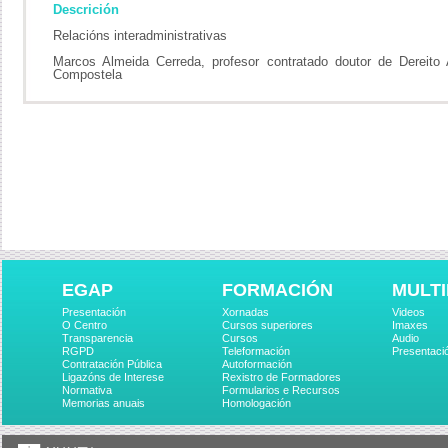
Descrición
Relacións interadministrativas
Marcos Almeida Cerreda, profesor contratado doutor de Dereito 
Compostela
EGAP
FORMACIÓN
MULTI
Presentación
Xornadas
Videos
O Centro
Cursos superiores
Imaxes
Transparencia
Cursos
Audio
RGPD
Teleformación
Presentaci
Contratación Pública
Autoformación
Ligazóns de Interese
Rexistro de Formadores
Normativa
Formularios e Recursos
Memorias anuais
Homologación