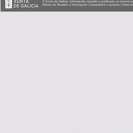
© Xunta de Galicia. Información mantida e publicada na internet p
Oficina de Rexistro e Información
|
Suxestións e queixas
|
Aviso le