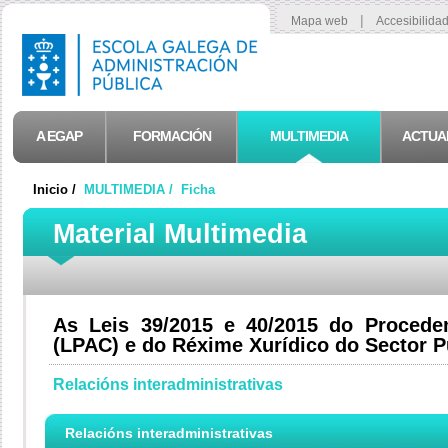
|
Mapa web
Accesibilida
A EGAP
FORMACIÓN
MULTIMEDIA
ACTUA
Inicio /
MULTIMEDIA /
Ficha
Material Multimedia
As Leis 39/2015 e 40/2015 do Procede
(LPAC) e do Réxime Xurídico do Sector 
Relacións interadministrativas
Relacións interadministrativas