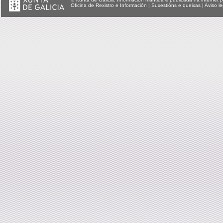
Oficina de Rexistro e Información
|
Suxestións e queixas
|
Aviso le