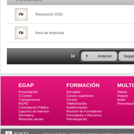
Resolución DOG
Área de matrícula
Anterior
Segui
EGAP
FORMACIÓN
MULTI
Presentación
Xornadas
Videos
O Centro
Cursos superiores
Imaxes
Transparencia
Cursos
Audio
RGPD
Teleformación
Presentaci
Contratación Pública
Autoformación
Ligazóns de Interese
Rexistro de Formadores
Normativa
Formularios e Recursos
Memorias anuais
Homologación
© Xunta de Galicia. Información mantida e publicada na internet p