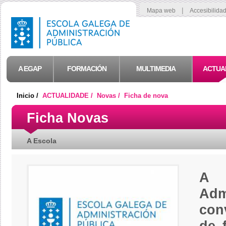
|
Mapa web
Accesibilida
A EGAP
FORMACIÓN
MULTIMEDIA
ACTUA
Inicio /
ACTUALIDADE /
Novas /
Ficha de nova
Ficha Novas
A Escola
A 
Adm
con