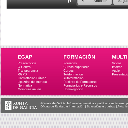
Anterior
Segui
EGAP
FORMACIÓN
MULTI
Presentación
Xornadas
Videos
O Centro
Cursos superiores
Imaxes
Transparencia
Cursos
Audio
RGPD
Teleformación
Presentaci
Contratación Pública
Autoformación
Ligazóns de Interese
Rexistro de Formadores
Normativa
Formularios e Recursos
Memorias anuais
Homologación
© Xunta de Galicia. Información mantida e publicada na internet p
Oficina de Rexistro e Información
|
Suxestións e queixas
|
Aviso le