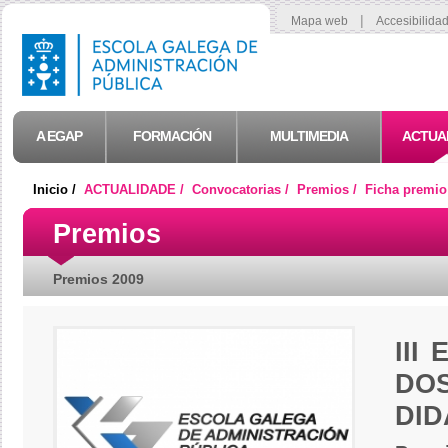
|
Mapa web
Accesibilida
A EGAP
FORMACIÓN
MULTIMEDIA
ACTUA
Inicio /
ACTUALIDADE /
Convocatorias /
Premios /
Ficha premio
Premios
Premios 2009
III
DO
DID