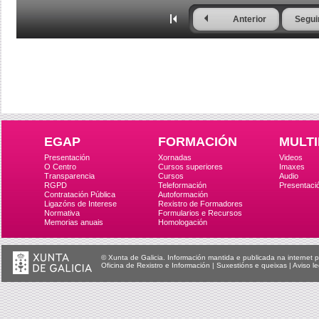
Anterior
Segui
EGAP
FORMACIÓN
MULTI
Presentación
Xornadas
Videos
O Centro
Cursos superiores
Imaxes
Transparencia
Cursos
Audio
RGPD
Teleformación
Presentaci
Contratación Pública
Autoformación
Ligazóns de Interese
Rexistro de Formadores
Normativa
Formularios e Recursos
Memorias anuais
Homologación
© Xunta de Galicia. Información mantida e publicada na internet p
Oficina de Rexistro e Información
|
Suxestións e queixas
|
Aviso le