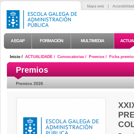
|
Mapa web
Accesibilida
A EGAP
FORMACIÓN
MULTIMEDIA
ACTUA
Inicio /
ACTUALIDADE /
Convocatorias /
Premios /
Ficha premio
Premios
Premios 2026
XX
PR
CO