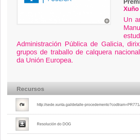
Prem
Xuño 
Un a
Manue
estu
Administración Pública de Galicia, diri
grupos de traballo de calquera nacion
da Unión Europea.
Recursos
http://sede.xunta.gal/detalle-procedemento?codtram=PR77
Resolución do DOG