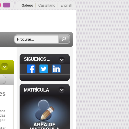
|
|
Galego
Castellano
English
SIGUENOS ...
MATRÍCULA
es
tos
das
por
itar