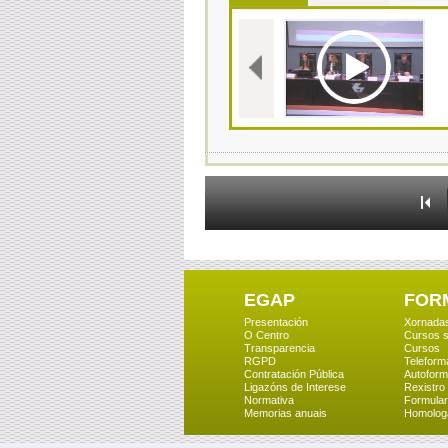
EGAP
FOR
Presentación
Xornada
O Centro
Cursos s
Transparencia
Cursos
RGPD
Teleform
Contratación Pública
Autoform
Ligazóns de Interese
Rexistro
Normativa
Formular
Memorias anuais
Homolog