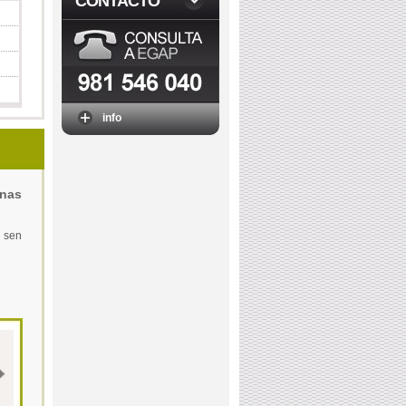
CONTACTO
info
 nas
s sen