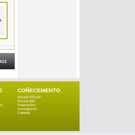
 413
E
COÑECEMENTO
Revista REGAP
Revista A&C
xe
Publicacións
Investigación
Calidade