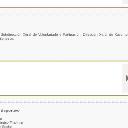
ubdirección Xeral de Voluntariado e Partipación. Dirección Xeral de Xuventu
Benestar.
 deportivo
vo
ández Travieso
e Social