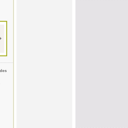
ades
o