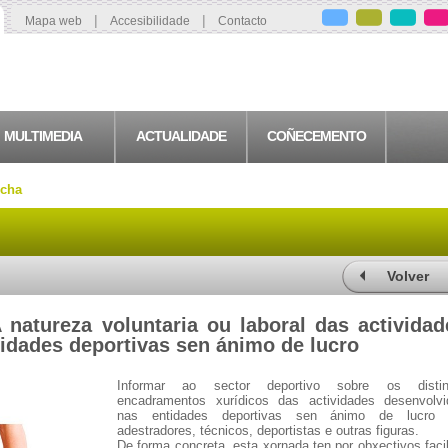
|
|
Mapa web
Accesibilidade
Contacto
MULTIMEDIA
ACTUALIDADE
COÑECEMENTO
icha
Volver
 natureza voluntaria ou laboral das actividad
idades deportivas sen ánimo de lucro
Informar ao sector deportivo sobre os distin
encadramentos xurídicos das actividades desenvolvi
nas entidades deportivas sen ánimo de lucro 
adestradores, técnicos, deportistas e outras figuras.
De forma concreta, esta xornada ten por obxectivos facil