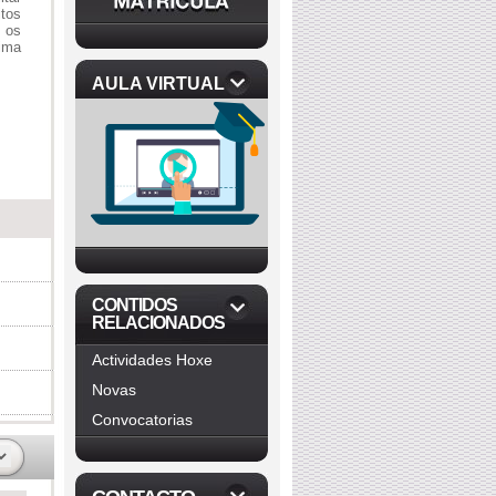
itos
 os
tima
AULA VIRTUAL
CONTIDOS
RELACIONADOS
Actividades Hoxe
Novas
Convocatorias