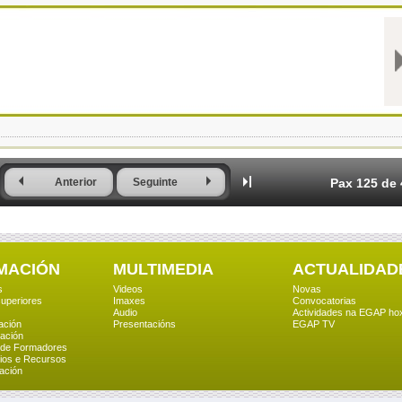
Anterior
Seguinte
Pax 125 de
MACIÓN
MULTIMEDIA
ACTUALIDAD
s
Videos
Novas
uperiores
Imaxes
Convocatorias
Audio
Actividades na EGAP ho
ación
Presentacións
EGAP TV
ación
 de Formadores
ios e Recursos
ación