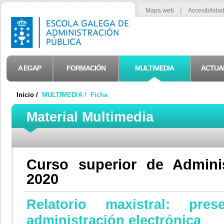
|
Mapa web
Accesibilida
A EGAP
FORMACIÓN
MULTIMEDIA
ACTUA
Inicio /
MULTIMEDIA /
Ficha
Material Multimedia
Curso superior de Adminis
2020
Relatorio maxistral: pr
administración electrónica