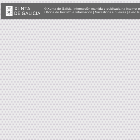
© Xunta de Galicia. Información mantida e publicada na internet p
Oficina de Rexistro e Información
|
Suxestións e queixas
|
Aviso le