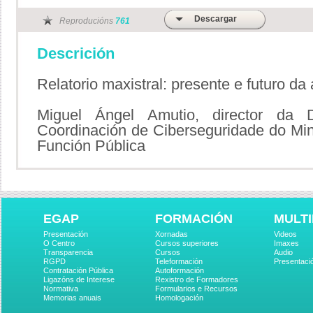
Descargar
Reproducións
761
Descrición
Relatorio maxistral: presente e futuro da
Miguel Ángel Amutio, director da D
Coordinación de Ciberseguridade do Minist
Función Pública
EGAP
FORMACIÓN
MULTI
Presentación
Xornadas
Videos
O Centro
Cursos superiores
Imaxes
Transparencia
Cursos
Audio
RGPD
Teleformación
Presentaci
Contratación Pública
Autoformación
Ligazóns de Interese
Rexistro de Formadores
Normativa
Formularios e Recursos
Memorias anuais
Homologación