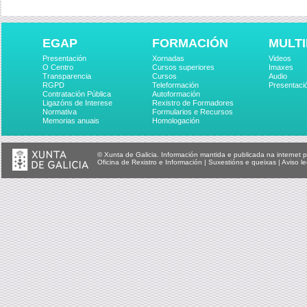
EGAP
FORMACIÓN
MULTI
Presentación
Xornadas
Videos
O Centro
Cursos superiores
Imaxes
Transparencia
Cursos
Audio
RGPD
Teleformación
Presentaci
Contratación Pública
Autoformación
Ligazóns de Interese
Rexistro de Formadores
Normativa
Formularios e Recursos
Memorias anuais
Homologación
© Xunta de Galicia. Información mantida e publicada na internet p
Oficina de Rexistro e Información
|
Suxestións e queixas
|
Aviso le