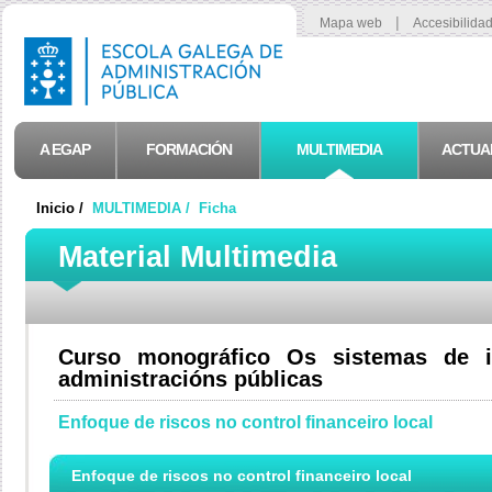
|
Mapa web
Accesibilida
A EGAP
FORMACIÓN
MULTIMEDIA
ACTUA
Inicio /
MULTIMEDIA /
Ficha
Material Multimedia
Curso monográfico Os sistemas de int
administracións públicas
Enfoque de riscos no control financeiro local
Enfoque de riscos no control financeiro local