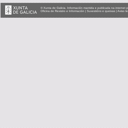
© Xunta de Galicia. Información mantida e publicada na internet p
Oficina de Rexistro e Información
|
Suxestións e queixas
|
Aviso le