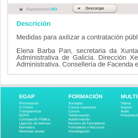
Descargar
Reproducións
883
Descrición
Medidas para axilizar a contratación púb
Elena Barba Pan, secretaria da Xunta
Administrativa de Galicia. Dirección X
Administrativa. Consellería de Facenda 
EGAP
FORMACIÓN
MULTI
Presentación
Xornadas
Videos
O Centro
Cursos superiores
Imaxes
Transparencia
Cursos
Audio
RGPD
Teleformación
Presentaci
Contratación Pública
Autoformación
Ligazóns de Interese
Rexistro de Formadores
Normativa
Formularios e Recursos
Memorias anuais
Homologación