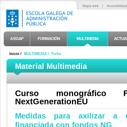
|
Mapa web
Accesibilida
A EGAP
FORMACIÓN
MULTIMEDIA
ACTUA
Inicio /
MULTIMEDIA /
Ficha
Material Multimedia
Curso monográfico F
NextGenerationEU
Medidas para axilizar a c
financiada con fondos NG