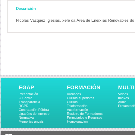
Descrición
Nicolás Vazquez Iglesias, xefe da Área de Enerxías Renovables d
EGAP
FORMACIÓN
MULTI
Presentación
Xornadas
Videos
O Centro
Cursos superiores
Imaxes
Transparencia
Cursos
Audio
RGPD
Teleformación
Presentaci
Contratación Pública
Autoformación
Ligazóns de Interese
Rexistro de Formadores
Normativa
Formularios e Recursos
Memorias anuais
Homologación