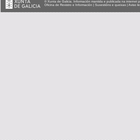
© Xunta de Galicia. Información mantida e publicada na internet p
Oficina de Rexistro e Información
|
Suxestións e queixas
|
Aviso le