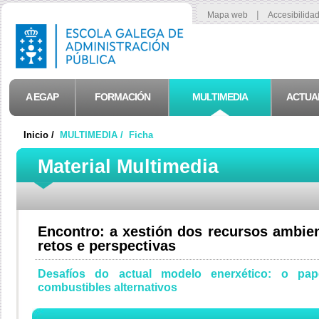
|
Mapa web
Accesibilida
A EGAP
FORMACIÓN
MULTIMEDIA
ACTUA
Inicio /
MULTIMEDIA /
Ficha
Material Multimedia
Encontro: a xestión dos recursos ambient
retos e perspectivas
Desafíos do actual modelo enerxético: o pa
combustibles alternativos