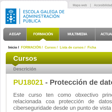
|
Mapa web
Accesibilida
A EGAP
FORMACIÓN
MULTIMEDIA
ACTUA
Inicio /
FORMACIÓN /
Cursos /
Lista de cursos /
Ficha
Cursos
Descrición
PU18021
- Protección de dat
Este curso ten como obxectivo prin
relacionada coa protección de dato
ciberseguridade desde un punto de vista 