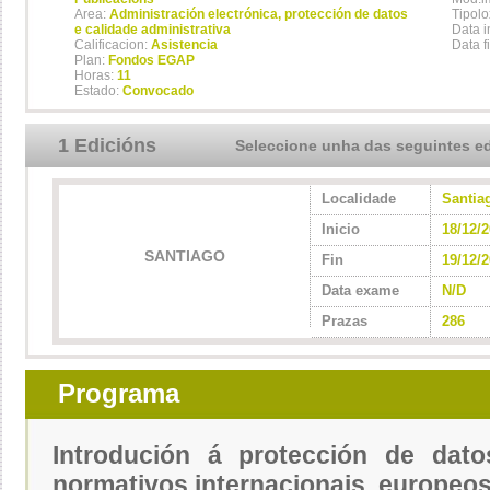
Area:
Administración electrónica, protección de datos
Tipolo
e calidade administrativa
Data i
Calificacion:
Asistencia
Data f
Plan:
Fondos EGAP
Horas:
11
Estado:
Convocado
1 Edicións
Seleccione unha das seguintes e
Localidade
Santia
Inicio
18/12/
SANTIAGO
Fin
19/12/
Data exame
N/D
Prazas
286
Programa
Introdución á protección de dato
normativos internacionais, europeos