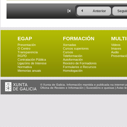
Anterior
Segui
EGAP
FORMACIÓN
MULTI
Presentación
Xornadas
Videos
O Centro
Cursos superiores
Imaxes
Transparencia
Cursos
Audio
RGPD
Teleformación
Presentaci
Contratación Pública
Autoformación
Ligazóns de Interese
Rexistro de Formadores
Normativa
Formularios e Recursos
Memorias anuais
Homologación
© Xunta de Galicia. Información mantida e publicada na internet p
Oficina de Rexistro e Información
|
Suxestións e queixas
|
Aviso le