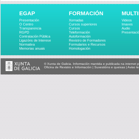
EGAP
FORMACIÓN
MULTI
Presentación
Xornadas
Videos
O Centro
Cursos superiores
Imaxes
Transparencia
Cursos
Audio
RGPD
Teleformación
Presentaci
Contratación Pública
Autoformación
Ligazóns de Interese
Rexistro de Formadores
Normativa
Formularios e Recursos
Memorias anuais
Homologación
© Xunta de Galicia. Información mantida e publicada na internet p
Oficina de Rexistro e Información
|
Suxestións e queixas
|
Aviso le