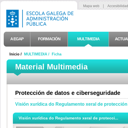
|
Mapa web
Accesibilida
A EGAP
FORMACIÓN
MULTIMEDIA
ACTUA
Inicio /
MULTIMEDIA /
Ficha
Material Multimedia
Protección de datos e ciberseguridade
Visión xurídica do Regulamento xeral de protección
Visión xurídica do Regulamento xeral de protecci...